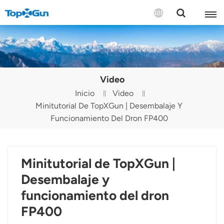
CONTÁCTENOS
English
Video
Español
Inicio
Video
Minitutorial De TopXGun | Desembalaje Y
Русский
Funcionamiento Del Dron FP400
Português(Portugal)
Português(Brasil)
Minitutorial de TopXGun |
Türkçe
Desembalaje y
funcionamiento del dron
Tiếng Việt
FP400