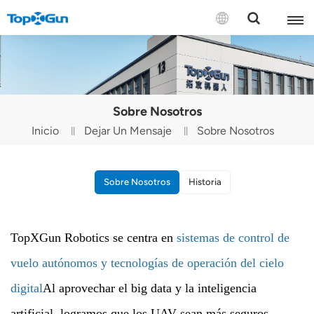
CONTÁCTENOS
English
Sobre Nosotros
Español
Inicio
Dejar Un Mensaje
Sobre Nosotros
Русский
Português(Portugal)
Sobre Nosotros
Historia
Português(Brasil)
TopXGun Robotics se centra en
sistemas de control de
Türkçe
vuelo autónomos y tecnologías de operación del cielo
Tiếng Việt
digital
Al aprovechar el big data y la inteligencia
artificial, logramos que los UAV sean más seguros,