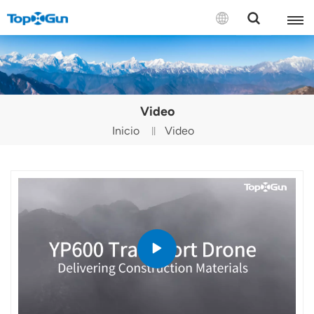
CONTÁCTENOS
English
Video
Español
Inicio
Video
Русский
Português(Portugal)
Português(Brasil)
Türkçe
Tiếng Việt