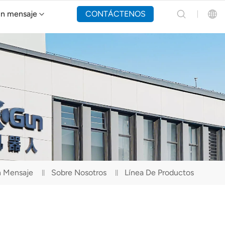
un mensaje
CONTÁCTENOS
Dron de extinción de incendios Y160
English
Español
Русский
Português(Portugal)
Português(Brasil)
n Mensaje
Sobre Nosotros
Línea De Productos
Türkçe
Tiếng Việt