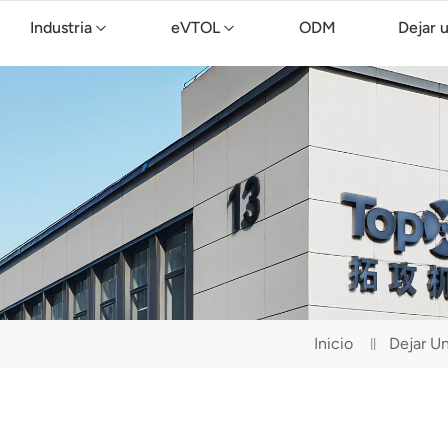
Industria
eVTOL
ODM
Dejar 
Dron de limpieza TopXGun C15
Inicio
Dejar U