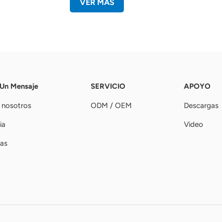
VER MÁS
 Un Mensaje
SERVICIO
APOYO
 nosotros
ODM / OEM
Descargas
ia
Video
ias