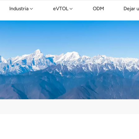
Industria
eVTOL
ODM
Dejar 
Dron de limpieza TopXGun C15