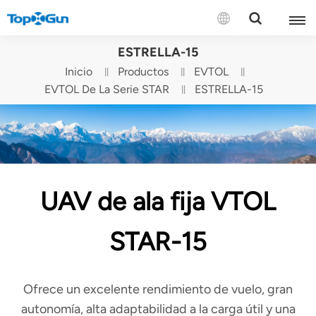
CONTÁCTENOS
ESTRELLA-15
Inicio
Productos
EVTOL
English
EVTOL De La Serie STAR
ESTRELLA-15
Español
Русский
Português(Portugal)
UAV de ala fija VTOL
Português(Brasil)
STAR-15
Türkçe
Tiếng Việt
Ofrece un excelente rendimiento de vuelo, gran
autonomía, alta adaptabilidad a la carga útil y una