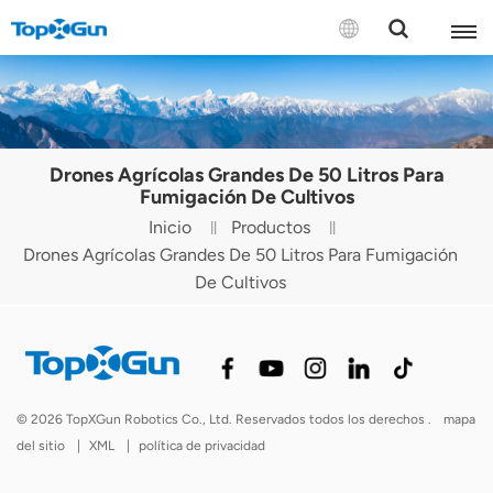
CONTÁCTENOS
English
Drones Agrícolas Grandes De 50 Litros Para
Español
Fumigación De Cultivos
Inicio
Productos
Русский
Drones Agrícolas Grandes De 50 Litros Para Fumigación
De Cultivos
Português(Portugal)
Português(Brasil)
Türkçe
© 2026 TopXGun Robotics Co., Ltd. Reservados todos los derechos .
mapa
Tiếng Việt
del sitio
|
XML
|
política de privacidad