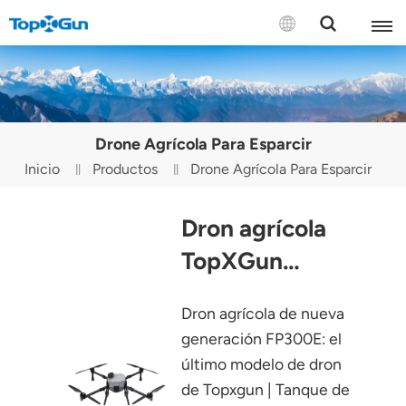
CONTÁCTENOS
English
Drone Agrícola Para Esparcir
Español
Inicio
Productos
Drone Agrícola Para Esparcir
Русский
Dron agrícola
Português(Portugal)
TopXGun
Português(Brasil)
FP300E
Dron agrícola de nueva
Türkçe
generación FP300E: el
Tiếng Việt
último modelo de dron
de Topxgun | Tanque de