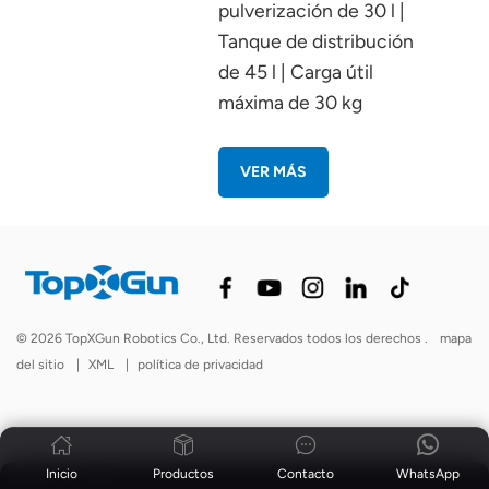
pulverización de 30 l |
Tanque de distribución
de 45 l | Carga útil
máxima de 30 kg
VER MÁS
© 2026 TopXGun Robotics Co., Ltd. Reservados todos los derechos .
mapa
del sitio
|
XML
|
política de privacidad
Inicio
Productos
Contacto
WhatsApp
Noticias
|
Blog