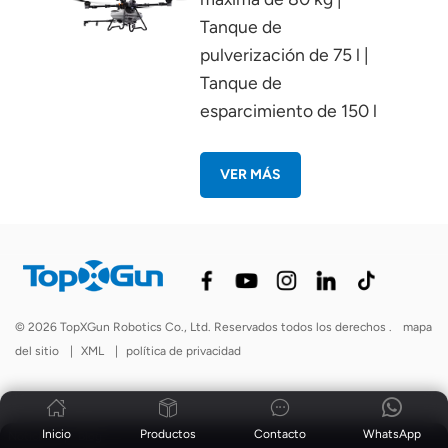
Tanque de
pulverización de 75 l |
Tanque de
esparcimiento de 150 l
VER MÁS
© 2026 TopXGun Robotics Co., Ltd. Reservados todos los derechos .
mapa
del sitio
|
XML
|
política de privacidad
Inicio
Productos
Contacto
WhatsApp
Noticias
|
Blog