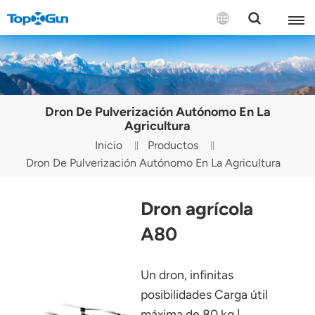
CONTÁCTENOS
English
Dron De Pulverización Autónomo En La
Español
Agricultura
Inicio
Productos
Русский
Dron De Pulverización Autónomo En La Agricultura
Português(Portugal)
Dron agrícola
Português(Brasil)
A80
Türkçe
Un dron, infinitas
Tiếng Việt
posibilidades Carga útil
máxima de 80 kg |