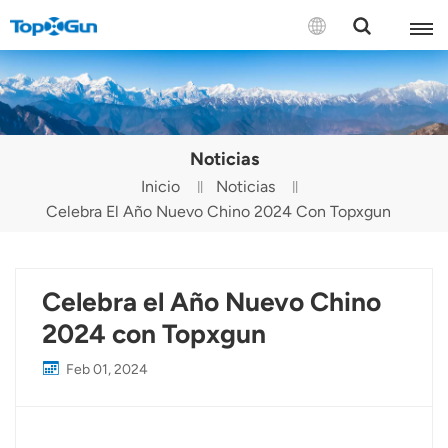
CONTÁCTENOS
English
Noticias
Español
Inicio
Noticias
Celebra El Año Nuevo Chino 2024 Con Topxgun
Русский
Português(Portugal)
Celebra el Año Nuevo Chino
Português(Brasil)
2024 con Topxgun
Türkçe
Feb 01, 2024
Tiếng Việt