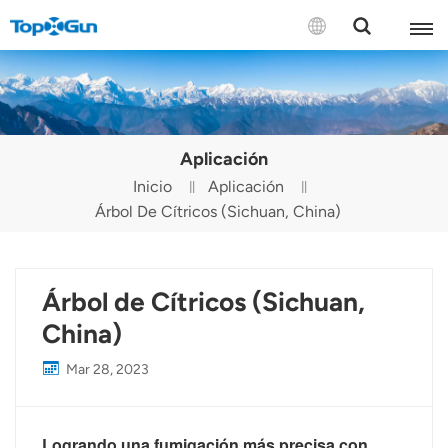
CONTÁCTENOS
English
Aplicación
Español
Inicio
Aplicación
Árbol De Cítricos (Sichuan, China)
Русский
Português(Portugal)
Árbol de Cítricos (Sichuan,
Português(Brasil)
China)
Türkçe
Mar 28, 2023
Tiếng Việt
Logrando una fumigación más precisa con