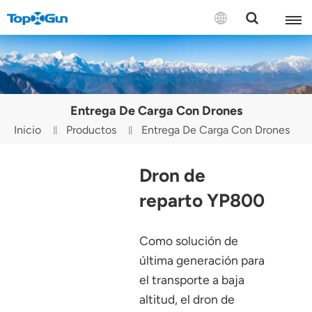
CONTÁCTENOS
English
Entrega De Carga Con Drones
Español
Inicio
Productos
Entrega De Carga Con Drones
Русский
Dron de
Português(Portugal)
reparto YP800
Português(Brasil)
Como solución de
Türkçe
última generación para
Tiếng Việt
el transporte a baja
altitud, el dron de