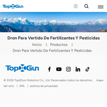
CONTÁCTENOS
English
Dron Para Vertido De Fertilizantes Y Pesticidas
Español
Inicio
Productos
Dron Para Vertido De Fertilizantes Y Pesticidas
Русский
Português(Portugal)
Português(Brasil)
© 2026 TopXGun Robotics Co., Ltd. Reservados todos los derechos .
mapa
Türkçe
del sitio
|
XML
|
política de privacidad
Tiếng Việt