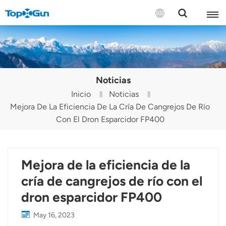
CONTÁCTENOS
English
Noticias
Español
Inicio
Noticias
Mejora De La Eficiencia De La Cría De Cangrejos De Río
Русский
Con El Dron Esparcidor FP400
Português(Portugal)
Português(Brasil)
Mejora de la eficiencia de la
Türkçe
cría de cangrejos de río con el
dron esparcidor FP400
Tiếng Việt
May 16, 2023