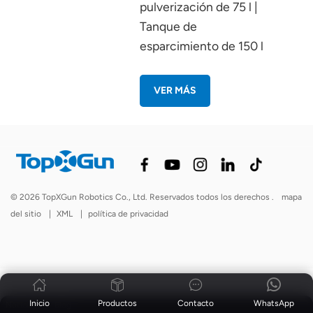
pulverización de 75 l |
Tanque de
esparcimiento de 150 l
VER MÁS
© 2026 TopXGun Robotics Co., Ltd. Reservados todos los derechos .
mapa
del sitio
|
XML
|
política de privacidad
Inicio
Productos
Contacto
WhatsApp
Noticias
|
Blog