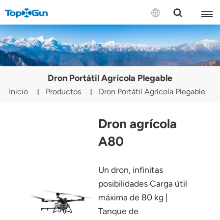
CONTÁCTENOS
English
Dron Portátil Agrícola Plegable
Español
Inicio
Productos
Dron Portátil Agrícola Plegable
Русский
Dron agrícola
Português(Portugal)
A80
Português(Brasil)
Un dron, infinitas
Türkçe
posibilidades Carga útil
Tiếng Việt
máxima de 80 kg |
Tanque de