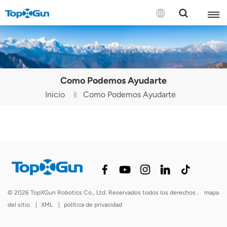
CONTÁCTENOS
English
Como Podemos Ayudarte
Español
Inicio
Como Podemos Ayudarte
Русский
Português(Portugal)
Português(Brasil)
Türkçe
© 2026 TopXGun Robotics Co., Ltd. Reservados todos los derechos .
mapa
Tiếng Việt
del sitio
|
XML
|
política de privacidad