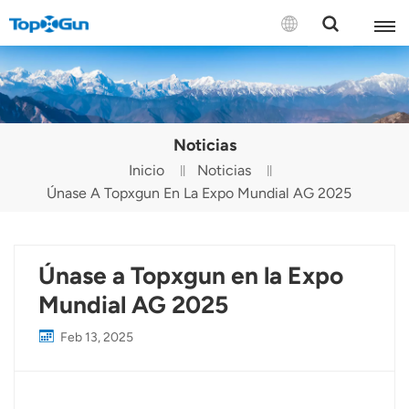
CONTÁCTENOS
English
Noticias
Español
Inicio
Noticias
Únase A Topxgun En La Expo Mundial AG 2025
Русский
Português(Portugal)
Únase a Topxgun en la Expo
Português(Brasil)
Mundial AG 2025
Türkçe
Feb 13, 2025
Tiếng Việt