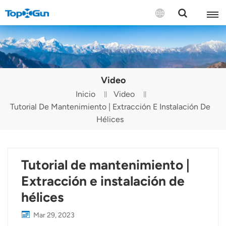
CONTÁCTENOS
English
Video
Español
Inicio
Video
Tutorial De Mantenimiento | Extracción E Instalación De
Русский
Hélices
Português(Portugal)
Português(Brasil)
Tutorial de mantenimiento |
Türkçe
Extracción e instalación de
hélices
Tiếng Việt
Mar 29, 2023