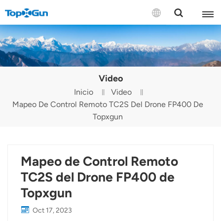
CONTÁCTENOS
English
Video
Español
Inicio
Video
Mapeo De Control Remoto TC2S Del Drone FP400 De
Русский
Topxgun
Português(Portugal)
Português(Brasil)
Mapeo de Control Remoto
Türkçe
TC2S del Drone FP400 de
Topxgun
Tiếng Việt
Oct 17, 2023