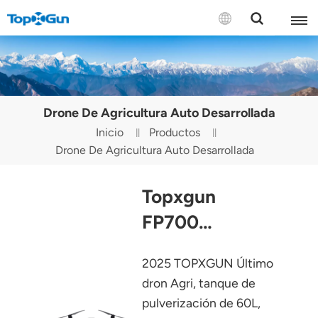
CONTÁCTENOS
English
Drone De Agricultura Auto Desarrollada
Español
Inicio
Productos
Drone De Agricultura Auto Desarrollada
Русский
Português(Portugal)
Topxgun
Português(Brasil)
FP700
Agricultura
Türkçe
2025 TOPXGUN Último
Drone
Tiếng Việt
dron Agri, tanque de
pulverización de 60L,