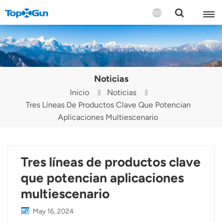
CONTÁCTENOS
English
Noticias
Español
Inicio
Noticias
Tres Líneas De Productos Clave Que Potencian
Русский
Aplicaciones Multiescenario
Português(Portugal)
Português(Brasil)
Tres líneas de productos clave
Türkçe
que potencian aplicaciones
multiescenario
Tiếng Việt
May 16, 2024