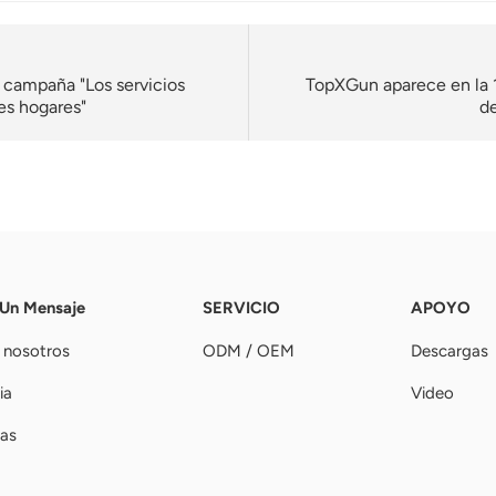
a campaña "Los servicios
TopXGun aparece en la 11
es hogares"
d
 Un Mensaje
SERVICIO
APOYO
 nosotros
ODM / OEM
Descargas
ia
Video
ias