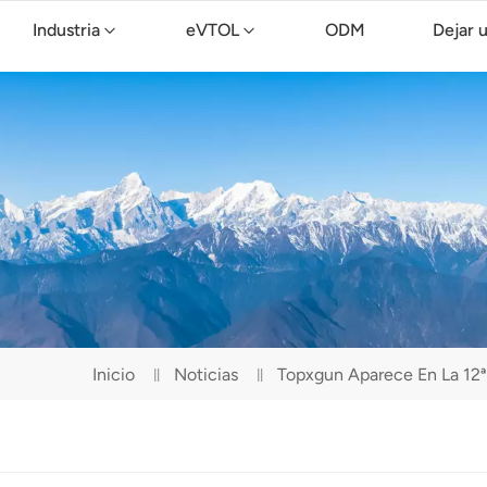
Industria
eVTOL
ODM
Dejar 
Dron de limpieza TopXGun C15
Inicio
Noticias
Topxgun Aparece En La 12ª 