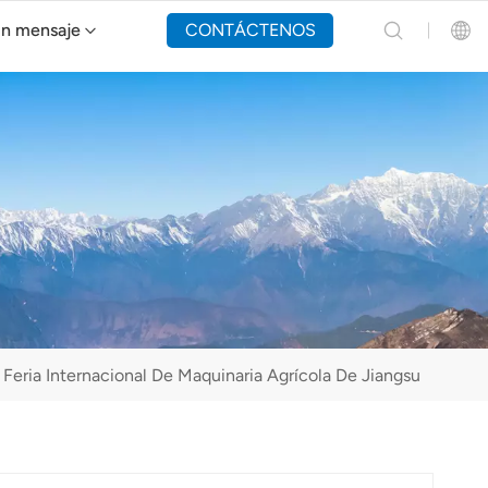
un mensaje
CONTÁCTENOS
Dron de extinción de incendios Y160
English
Español
Русский
Português(Portugal)
Português(Brasil)
Feria Internacional De Maquinaria Agrícola De Jiangsu
Türkçe
Tiếng Việt