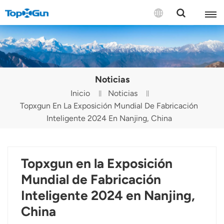
CONTÁCTENOS
English
Noticias
Español
Inicio
Noticias
Topxgun En La Exposición Mundial De Fabricación
Русский
Inteligente 2024 En Nanjing, China
Português(Portugal)
Português(Brasil)
Topxgun en la Exposición
Türkçe
Mundial de Fabricación
Inteligente 2024 en Nanjing,
Tiếng Việt
China