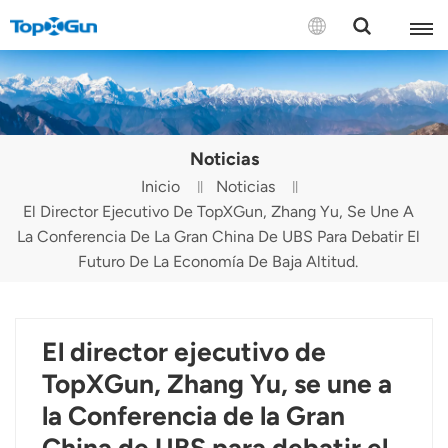
CONTÁCTENOS
English
Noticias
Español
Inicio
Noticias
El Director Ejecutivo De TopXGun, Zhang Yu, Se Une A
Русский
La Conferencia De La Gran China De UBS Para Debatir El
Português(Portugal)
Futuro De La Economía De Baja Altitud.
Português(Brasil)
El director ejecutivo de
Türkçe
TopXGun, Zhang Yu, se une a
Tiếng Việt
la Conferencia de la Gran