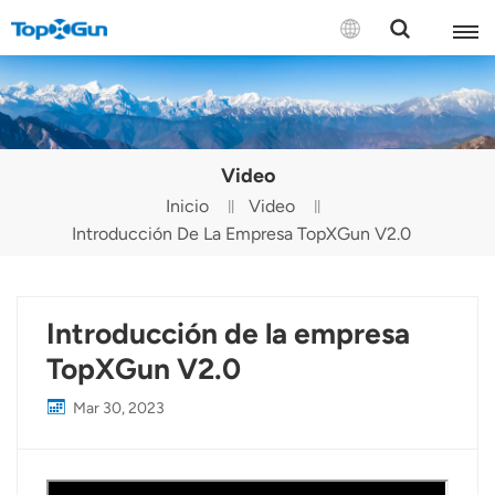
CONTÁCTENOS
English
Video
Español
Inicio
Video
Introducción De La Empresa TopXGun V2.0
Русский
Português(Portugal)
Introducción de la empresa
Português(Brasil)
TopXGun V2.0
Türkçe
Mar 30, 2023
Tiếng Việt