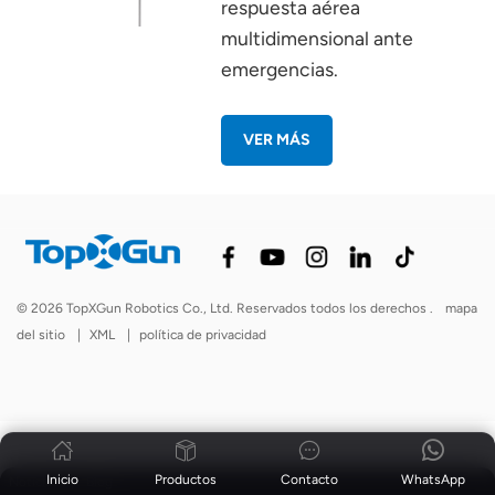
respuesta aérea
multidimensional ante
emergencias.
VER MÁS
© 2026 TopXGun Robotics Co., Ltd. Reservados todos los derechos .
mapa
del sitio
|
XML
|
política de privacidad
Inicio
Productos
Contacto
WhatsApp
Noticias
|
Blog