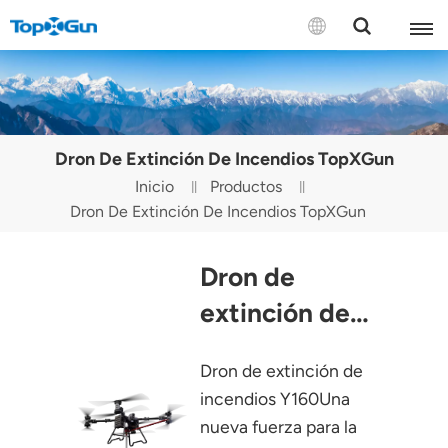
CONTÁCTENOS
English
Dron De Extinción De Incendios TopXGun
Español
Inicio
Productos
Dron De Extinción De Incendios TopXGun
Русский
Português(Portugal)
Dron de
Português(Brasil)
extinción de
incendios Y160
Türkçe
Dron de extinción de
Tiếng Việt
incendios Y160Una
nueva fuerza para la