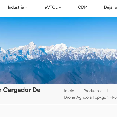
Industria
eVTOL
ODM
Dejar 
Dron de limpieza TopXGun C15
n Cargador De
Inicio
Productos
Drone Agrícola Topxgun F