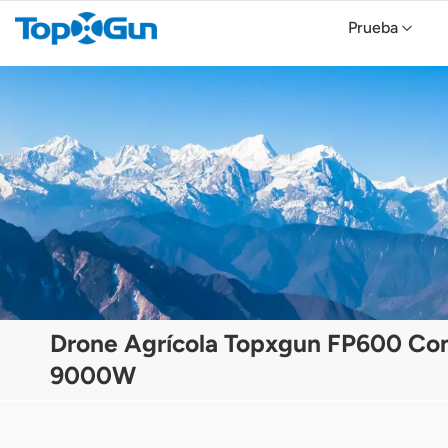
Prueba
TopXGun FP800 Agricultural Drone
Topxgun FP700 Agricultura Drone
Dron agrícola TopXGun FP300E
Drone Agrícola Topxgun FP600 Co
9000W