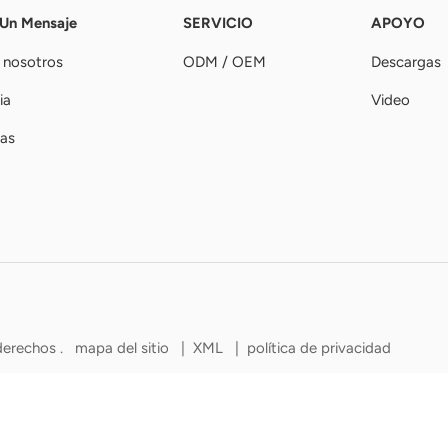
 Un Mensaje
SERVICIO
APOYO
 nosotros
ODM / OEM
Descargas
ia
Video
ias
derechos .
mapa del sitio
|
XML
|
política de privacidad