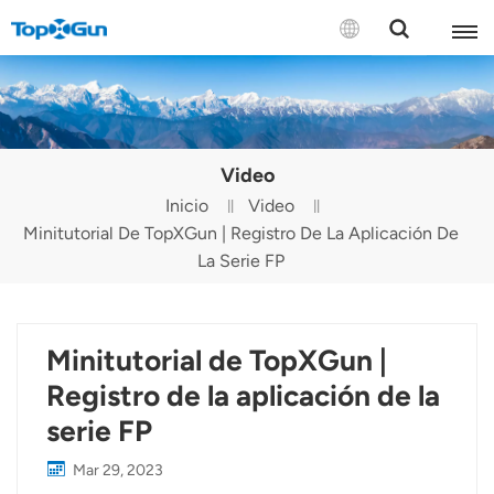
CONTÁCTENOS
English
Video
Español
Inicio
Video
Minitutorial De TopXGun | Registro De La Aplicación De
Русский
La Serie FP
Português(Portugal)
Português(Brasil)
Minitutorial de TopXGun |
Türkçe
Registro de la aplicación de la
serie FP
Tiếng Việt
Mar 29, 2023