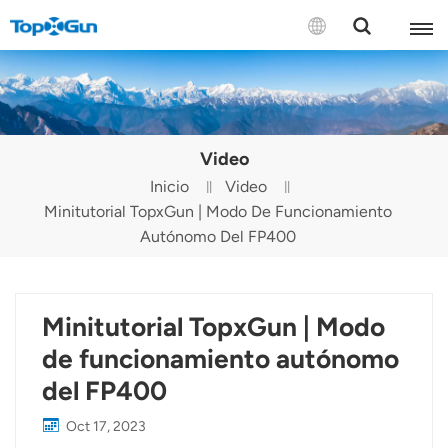
CONTÁCTENOS
English
Video
Español
Inicio
Video
Minitutorial TopxGun | Modo De Funcionamiento
Русский
Autónomo Del FP400
Português(Portugal)
Português(Brasil)
Minitutorial TopxGun | Modo
Türkçe
de funcionamiento autónomo
del FP400
Tiếng Việt
Oct 17, 2023