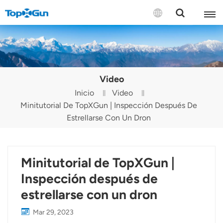
CONTÁCTENOS
English
Video
Español
Inicio
Video
Minitutorial De TopXGun | Inspección Después De
Русский
Estrellarse Con Un Dron
Português(Portugal)
Português(Brasil)
Minitutorial de TopXGun |
Türkçe
Inspección después de
estrellarse con un dron
Tiếng Việt
Mar 29, 2023