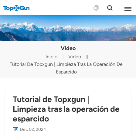
CONTÁCTENOS
English
Video
Español
Inicio
Video
Tutorial De Topxgun | Limpieza Tras La Operación De
Русский
Esparcido
Português(Portugal)
Português(Brasil)
Tutorial de Topxgun |
Türkçe
Limpieza tras la operación de
esparcido
Tiếng Việt
Dec 02, 2024