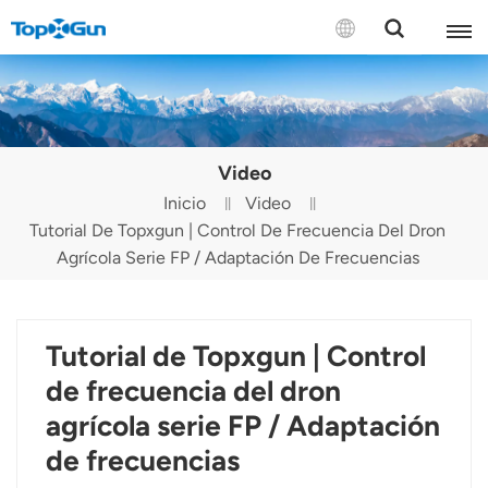
CONTÁCTENOS
English
Video
Español
Inicio
Video
Tutorial De Topxgun | Control De Frecuencia Del Dron
Русский
Agrícola Serie FP / Adaptación De Frecuencias
Português(Portugal)
Português(Brasil)
Tutorial de Topxgun | Control
Türkçe
de frecuencia del dron
agrícola serie FP / Adaptación
Tiếng Việt
de frecuencias