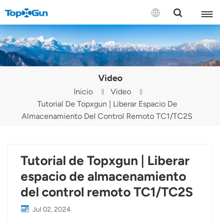
CONTÁCTENOS
English
Video
Español
Inicio
Video
Tutorial De Topxgun | Liberar Espacio De
Русский
Almacenamiento Del Control Remoto TC1/TC2S
Português(Portugal)
Português(Brasil)
Tutorial de Topxgun | Liberar
Türkçe
espacio de almacenamiento
del control remoto TC1/TC2S
Tiếng Việt
Jul 02, 2024