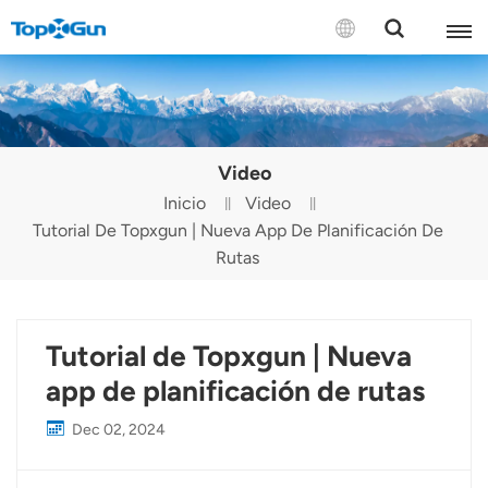
CONTÁCTENOS
English
Video
Español
Inicio
Video
Tutorial De Topxgun | Nueva App De Planificación De
Русский
Rutas
Português(Portugal)
Português(Brasil)
Tutorial de Topxgun | Nueva
Türkçe
app de planificación de rutas
Tiếng Việt
Dec 02, 2024