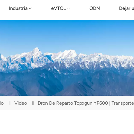
Industria
eVTOL
ODM
Dejar 
Dron de limpieza TopXGun C15
io
Video
Dron De Reparto Topxgun YP600 | Transport