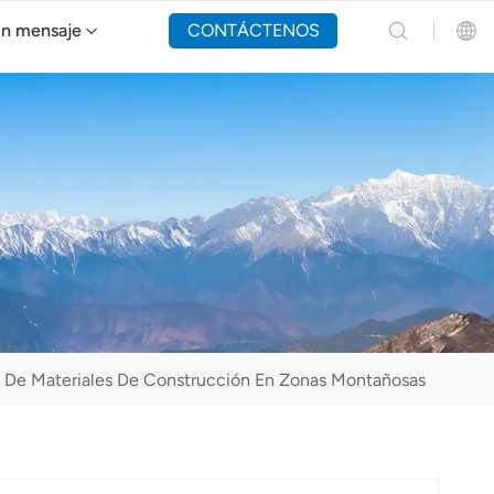
un mensaje
CONTÁCTENOS
Dron de extinción de incendios Y160
English
Español
Русский
Português(Portugal)
Português(Brasil)
e De Materiales De Construcción En Zonas Montañosas
Türkçe
Tiếng Việt