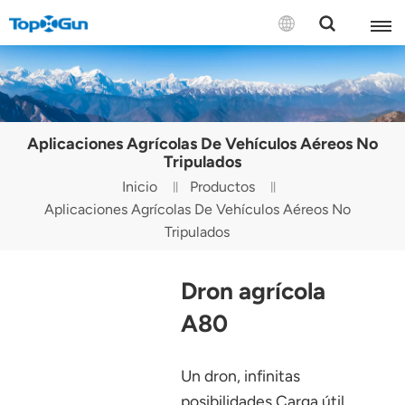
CONTÁCTENOS
English
Aplicaciones Agrícolas De Vehículos Aéreos No
Español
Tripulados
Inicio
Productos
Русский
Aplicaciones Agrícolas De Vehículos Aéreos No
Tripulados
Português(Portugal)
Português(Brasil)
Dron agrícola
Türkçe
A80
Tiếng Việt
Un dron, infinitas
posibilidades Carga útil