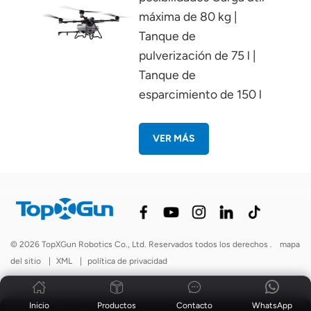
máxima de 80 kg |
Tanque de
pulverización de 75 l |
Tanque de
esparcimiento de 150 l
VER MÁS
© 2026 TopXGun Robotics Co., Ltd. Reservados todos los derechos .
mapa
del sitio
|
XML
|
política de privacidad
Inicio
Productos
Contacto
WhatsApp
Noticias
|
Blog