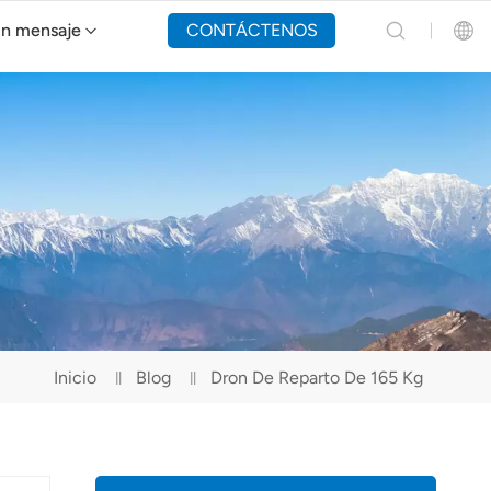
un mensaje
CONTÁCTENOS
Dron de extinción de incendios Y160
English
Español
Русский
Português(Portugal)
Português(Brasil)
Inicio
Blog
Dron De Reparto De 165 Kg
Türkçe
Tiếng Việt