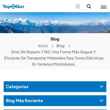
CONTÁCTENOS
English
Blog
Español
Inicio
Blog
Dron De Reparto Y160: Una Forma Más Segura Y
Русский
Eficiente De Transportar Materiales Para Torres Eléctricas
Português(Portugal)
En Terrenos Montañosos.
Português(Brasil)
Türkçe
Categorías
Tiếng Việt
Blog Más Reciente