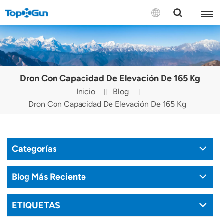
CONTÁCTENOS
English
Dron Con Capacidad De Elevación De 165 Kg
Español
Inicio
Blog
Dron Con Capacidad De Elevación De 165 Kg
Русский
Português(Portugal)
Categorías
Português(Brasil)
Türkçe
Blog Más Reciente
Tiếng Việt
ETIQUETAS