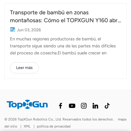
Transporte de bambú en zonas
montañosas: Cómo el TOPXGUN Y160 abre
una nueva ruta desde el bosque hasta el
Jun 03, 2026
punto de recogida.
En muchas regiones productoras de bambú, el
transporte sigue siendo una de las partes más difíciles
del proceso de cosecha.El bambú suele crecer en
laderas empinadas, en zonas montañosas profundas
donde los caminos son estrechos, irregulares o, a veces,
Leer más
inexistentes. Tras cortarlo, los trabajadores deben
transportar los pesados ​​postes de bambú a mano o
utilizar sistemas de cables y vehículos pequeños para
bajarlos. El trabajo es arduo, requiere mucho tiempo y, a
menudo, implica importantes riesgos para la
seguridad. A medida que aumentan los costes laborales
y resulta más difícil encontrar trabajadores
© 2026 TopXGun Robotics Co., Ltd. Reservados todos los derechos .
mapa
experimentados, muchas empresas forestales buscan
del sitio
|
XML
|
política de privacidad
formas más eficientes de extraer materiales de las