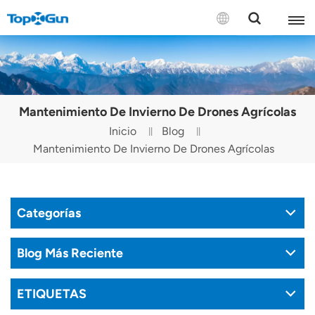
CONTÁCTENOS
English
Mantenimiento De Invierno De Drones Agrícolas
Español
Inicio
Blog
Mantenimiento De Invierno De Drones Agrícolas
Русский
Português(Portugal)
Categorías
Português(Brasil)
Türkçe
Blog Más Reciente
Tiếng Việt
ETIQUETAS