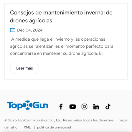
Consejos de mantenimiento invernal de
drones agrícolas
Dec 04, 2024
A medida que llega el invierno y las operaciones
agrícolas se ralentizan, es el momento perfecto para
concentrarse en mantener su drone agrícola. El
mantenimiento adecuado fuera de temporada garantiza
que su equipo esté listo para el máximo rendimiento
Leer más
cuando llegue la primavera. Desde la limpieza e
inspección de piezas estructurales hasta la verificación
del estado operativo, el mantenimiento invernal es
esencial para extender la vida útil de su dron y
mantenerlo en óptimas condiciones. Aquí tienes una guía
para el mantenimiento de tu dron agrícola este
invierno. 1. Limpieza y MantenimientoLimpiar el exterior a
© 2026 TopXGun Robotics Co., Ltd. Reservados todos los derechos .
mapa
fondoDespués de una temporada ocupada de
del sitio
|
XML
|
política de privacidad
fumigación y esparcimiento, se pueden acumular