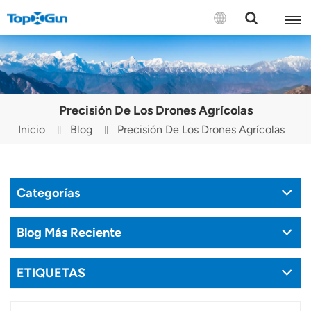
CONTÁCTENOS
English
Precisión De Los Drones Agrícolas
Español
Inicio
Blog
Precisión De Los Drones Agrícolas
Русский
Português(Portugal)
Categorías
Português(Brasil)
Blog Más Reciente
Türkçe
ETIQUETAS
Tiếng Việt