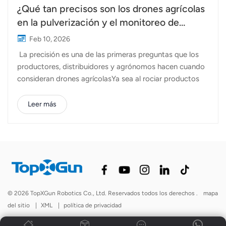
¿Qué tan precisos son los drones agrícolas
en la pulverización y el monitoreo de
cultivos?
Feb 10, 2026
La precisión es una de las primeras preguntas que los
productores, distribuidores y agrónomos hacen cuando
consideran drones agrícolasYa sea al rociar productos
fitosanitarios o al monitorear las condiciones del campo,
la precisión afecta directamente la eficiencia, el costo y
Leer más
los resultados de los cultivos. ¿Qué tan precisos son los
drones agrícolas en operaciones reales? La respuesta
depende de varios factores, como la tecnología, la
configuración, las condiciones de operación y el uso del
sistema en el campo. En agricultura, la precisión no es
una métrica única. Suele referirse a diferentes aspectos
según la tarea:Precisión de pulverización: qué tan
© 2026 TopXGun Robotics Co., Ltd. Reservados todos los derechos .
mapa
uniformemente se aplica el líquido y qué tan cerca el
del sitio
|
XML
|
política de privacidad
rociador sigue el área objetivo deseadaPrecisión de
posicionamiento: con qué precisi...