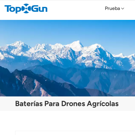
Prueba
Topxgun FP700 Agricultura Drone
Dron agrícola TopXGun FP300E
Baterías Para Drones Agrícolas