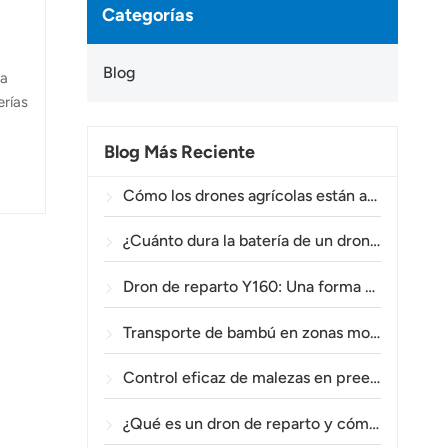
Categorías
Blog
ca
erías
Blog Más Reciente
a
Cómo los drones agrícolas están ayudando a los agricultores brasileños a mejorar las operaciones de fumigación de cultivos.
d y
¿Cuánto dura la batería de un dron agrícola?
Dron de reparto Y160: Una forma más segura y eficiente de transportar materiales para torres eléctricas en terrenos montañosos.
Transporte de bambú en zonas montañosas: Cómo el TOPXGUN Y160 abre una nueva ruta desde el bosque hasta el punto de recogida.
Control eficaz de malezas en preemergencia en trigo con el dron agrícola A80.
¿Qué es un dron de reparto y cómo funciona la entrega mediante drones?