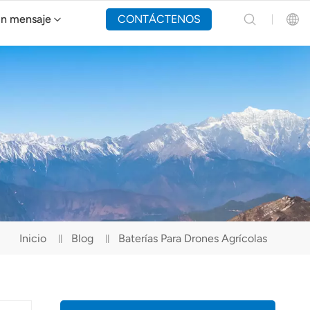
un mensaje
CONTÁCTENOS
Dron de extinción de incendios Y160
English
Español
Русский
Português(Portugal)
Português(Brasil)
Inicio
Blog
Baterías Para Drones Agrícolas
Türkçe
Tiếng Việt