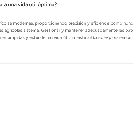
ara una vida útil óptima?
rícolas modernas, proporcionando precisión y eficiencia como nun
ones agrícolas sistema. Gestionar y mantener adecuadamente las bat
nterrumpidas y extender su vida útil. En este artículo, exploraremos
erías de drones agrícolas y maximizar su vida útil. Elija la batería
arga duración de la batería de su dron agrícola es elegir la baterí
isitos de batería. Considere factores como el voltaje, la capacida