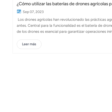
¿Cómo utilizar las baterías de drones agrícolas p
Sep 07, 2023
Los drones agrícolas han revolucionado las prácticas ag
antes. Central para la funcionalidad es el batería de dr
de los drones es esencial para garantizar operaciones ini
algunas estrategias clave para utilizar eficazmente las bat
adecuada con Topxgun:El primer paso para garantizar una l
Leer más
adecuada. Diferentes drones pueden tener diferentes requ
el peso al seleccionar una baterí...