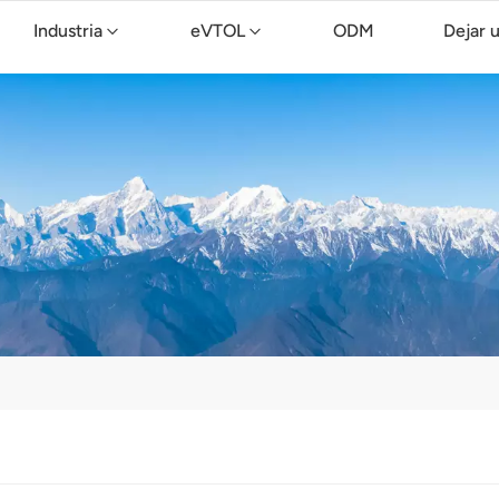
Industria
eVTOL
ODM
Dejar 
Dron de limpieza TopXGun C15