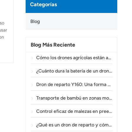
Categorías
Blog
uso
usar
on
Blog Más Reciente
un
r
Cómo los drones agrícolas están ayudando a los agricultores brasileños a mejorar las operaciones de fumigación de cultivos.
¿Cuánto dura la batería de un dron agrícola?
Dron de reparto Y160: Una forma más segura y eficiente de transportar materiales para torres eléctricas en terrenos montañosos.
Transporte de bambú en zonas montañosas: Cómo el TOPXGUN Y160 abre una nueva ruta desde el bosque hasta el punto de recogida.
Control eficaz de malezas en preemergencia en trigo con el dron agrícola A80.
¿Qué es un dron de reparto y cómo funciona la entrega mediante drones?