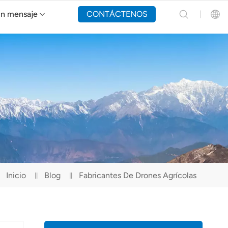
un mensaje
CONTÁCTENOS
Dron de extinción de incendios Y160
English
Español
Русский
Português(Portugal)
Português(Brasil)
Inicio
Blog
Fabricantes De Drones Agrícolas
Türkçe
Tiếng Việt