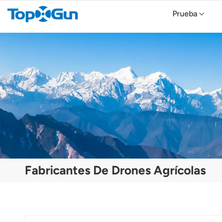
Prueba
Topxgun FP700 Agricultura Drone
Dron agrícola TopXGun FP300E
Fabricantes De Drones Agrícolas