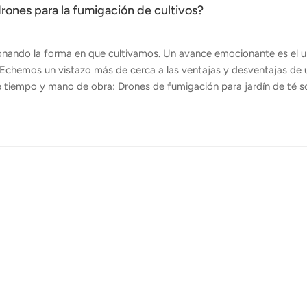
drones para la fumigación de cultivos?
ionando la forma en que cultivamos. Un avance emocionante es el 
s. Echemos un vistazo más de cerca a las ventajas y desventajas de 
e tiempo y mano de obra: Drones de fumigación para jardín de té s
eto de tierra en solo unos minutos, ahorrando a los agricultores 
nesperadamente, los drones pueden lanzarse rápidamente para rocia
s...