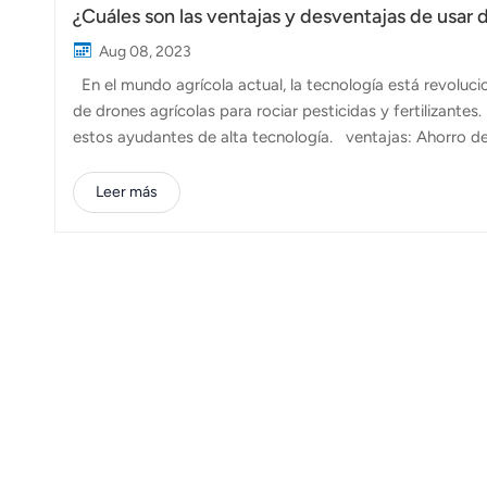
¿Cuáles son las ventajas y desventajas de usar 
Aug 08, 2023
En el mundo agrícola actual, la tecnología está revoluc
de drones agrícolas para rociar pesticidas y fertilizante
estos ayudantes de alta tecnología. ventajas: Ahorro d
pequeños ayudantes rápidos! Pueden cubrir un acre compl
tiempo y esfuerzo valiosos. Cuando las plagas atacan i
Leer más
rápidamente. Conservación de agua y productos químico