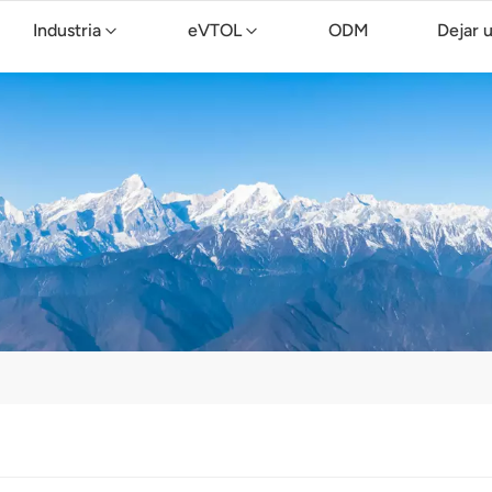
Industria
eVTOL
ODM
Dejar 
Dron de limpieza TopXGun C15