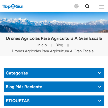
CONTÁCTENOS
English
Drones Agrícolas Para Agricultura A Gran Escala
Español
Inicio
Blog
Drones Agrícolas Para Agricultura A Gran Escala
Русский
Português(Portugal)
Categorías
Português(Brasil)
Türkçe
Blog Más Reciente
Tiếng Việt
ETIQUETAS