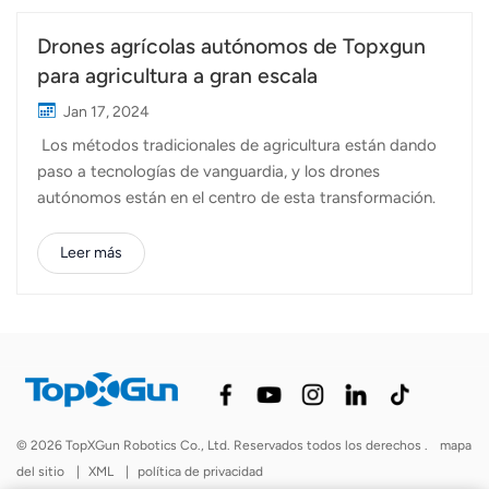
Drones agrícolas autónomos de Topxgun
para agricultura a gran escala
Jan 17, 2024
Los métodos tradicionales de agricultura están dando
paso a tecnologías de vanguardia, y los drones
autónomos están en el centro de esta transformación.
Estos vehículos aéreos no tripulados están redefiniendo
las operaciones agrícolas a gran escala al introducir
Leer más
niveles de precisión, velocidad y eficiencia sin
precedentes. Drones agrícolas Topxgun son capaces de
satisfacer las necesidades de granjas de pequeña y gran
escala, ofreciendo capacidades totalmente autónomas
que agilizan diversas tareas agrícolas. Operación
autónoma: los drones Topxgun están diseñados para
operar tanto de forma manual como autónoma, lo que
© 2026 TopXGun Robotics Co., Ltd. Reservados todos los derechos .
mapa
reduce la necesidad de intervención manual. Esto
del sitio
|
XML
|
política de privacidad
garantiza un rendimiento consistente y confiable en