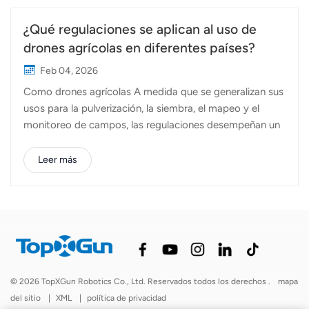
¿Qué regulaciones se aplican al uso de
drones agrícolas en diferentes países?
Feb 04, 2026
Como drones agrícolas A medida que se generalizan sus
usos para la pulverización, la siembra, el mapeo y el
monitoreo de campos, las regulaciones desempeñan un
papel cada vez más importante en cómo y dónde se
pueden utilizar estos sistemas. Si bien la tecnología es
Leer más
global, las normas no lo son. Cada país aborda la
regulación de los drones agrícolas de forma diferente,
en función de la gestión del espacio aéreo, las
preocupaciones de seguridad y las prácticas agrícolas
locales.Este artículo ofrece una descripción general
práctica de cómo difieren las regulaciones sobre drones
agrícolas en las principales regiones y qué deben tener
© 2026 TopXGun Robotics Co., Ltd. Reservados todos los derechos .
mapa
en cuenta los operadores, distribuidores y fabricantes en
del sitio
|
XML
|
política de privacidad
general. Por qué es importante la regulación de los