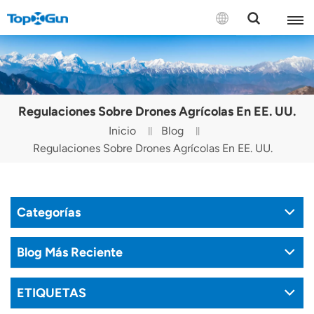
CONTÁCTENOS
English
Regulaciones Sobre Drones Agrícolas En EE. UU.
Español
Inicio
Blog
Regulaciones Sobre Drones Agrícolas En EE. UU.
Русский
Português(Portugal)
Categorías
Português(Brasil)
Türkçe
Blog Más Reciente
Tiếng Việt
ETIQUETAS