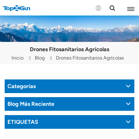
CONTÁCTENOS
English
Drones Fitosanitarios Agrícolas
Español
Inicio
Blog
Drones Fitosanitarios Agrícolas
Русский
Português(Portugal)
Categorías
Português(Brasil)
Blog Más Reciente
Türkçe
ETIQUETAS
Tiếng Việt