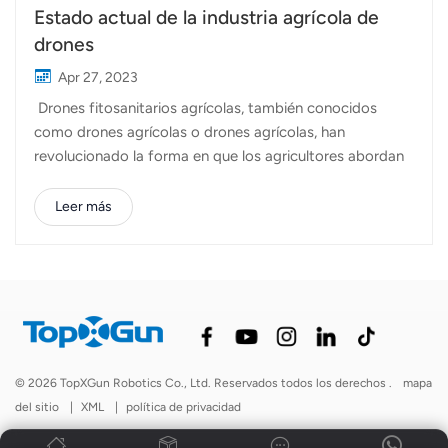
Estado actual de la industria agrícola de
drones
Apr 27, 2023
Drones fitosanitarios agrícolas, también conocidos
como drones agrícolas o drones agrícolas, han
revolucionado la forma en que los agricultores abordan
la gestión de cultivos. Estos vehículos aéreos no
tripulados (UAV) están equipados con varios sensores y
Leer más
cámaras que les permiten recopilar y analizar datos
sobre cultivos. También apoyan funciones como rociar
pesticidas y esparcir fertilizantes. Con estas funciones,
los agricultores pueden tomar decisiones informadas
sobre la siembra, la fertilización y la cosecha de sus
cultivos, lo que conduce a mejores rendimientos y
costos reducidos. El uso de drones agrícolas ha
© 2026 TopXGun Robotics Co., Ltd. Reservados todos los derechos .
mapa
aumentado significativamente en los últimos años. Una
del sitio
|
XML
|
política de privacidad
de las principales razones de este crecimiento es la
creciente disponibilidad y asequibilidad de los drones