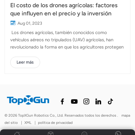
El costo de los drones agrícolas: factores
que influyen en el precio y la inversión
Aug 01, 2023
Los drones agrícolas, también conocidos como
vehículos aéreos no tripulados (UAV) agrícolas, han
revolucionado la forma en que los agricultores protegen
las plantas, controlan los cultivos y gestionan sus
campos. Con su capacidad para cubrir vastas áreas de
Leer más
manera rápida y eficiente, los drones agrícolas se han
convertido en una herramienta indispensable para
mejorar la productividad y la sostenibilidad en la
industria agrícola. Pero una pregunta que surge a
menudo entre los agricultores y comerciantes agrícolas
es: "¿Cuánto cuesta un dron agrícola?" La respuesta a
esta pregunta puede variar significativamente
© 2026 TopXGun Robotics Co., Ltd. Reservados todos los derechos .
mapa
dependiendo de varios factores. En este artículo,
del sitio
|
XML
|
política de privacidad
exploraremos los factores clave que influyen en el costo
de los drones agrícolas y brindaremos una descripción