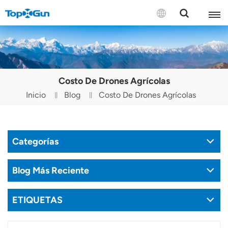
CONTÁCTENOS
English
Costo De Drones Agrícolas
Español
Inicio
Blog
Costo De Drones Agrícolas
Русский
Português(Portugal)
Categorías
Português(Brasil)
Blog Más Reciente
Türkçe
ETIQUETAS
Tiếng Việt