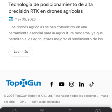
Tecnología de posicionamiento de alta
precisión RTK en drones agrícolas
May 05, 2023
Los drones agrícolas se han convertido en una
herramienta esencial para la agricultura moderna, ya que
permiten a los agricultores mejorar el rendimiento de los
cultivos y reducir los costos mediante una mejor gestión
de los cultivos. Una de las características clave que
Leer más
hacen que los drones sean tan útiles en la agricultura es
su avanzada tecnología de posicionamiento. La
tecnología de posicionamiento permite que los drones
vuelen con precisión y recopilen datos con mayor
precisión. Mediante el uso de varios sensores y
software, los drones pueden determinar su ubicación y
orientación exactas, lo cual es crucial para llevar a cabo
© 2026 TopXGun Robotics Co., Ltd. Reservados todos los derechos .
mapa
tareas como el mapeo de cultivos, la fumigación y la
del sitio
|
XML
|
política de privacidad
siembra de semillas. Una de las tecnologías de
posicionamiento más importantes utilizadas en...