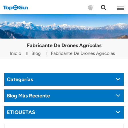
CONTÁCTENOS
English
Fabricante De Drones Agrícolas
Español
Inicio
Blog
Fabricante De Drones Agrícolas
Русский
Português(Portugal)
Categorías
Português(Brasil)
Blog Más Reciente
Türkçe
ETIQUETAS
Tiếng Việt