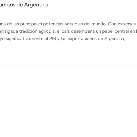
campos de Argentina
a de las principales potencias agrícolas del mundo. Con extensas
 arraigada tradición agrícola, el país desempeña un papel central en 
ye significativamente al PIB y las exportaciones de Argentina,
región pampeana, a menudo conocida como el "granero de Argentina"
l maíz y el trigo predominan en los campos, y Argentina se sitúa ent
Además, el país produce girasol, cebada y sorgo, junto con un sect
l...