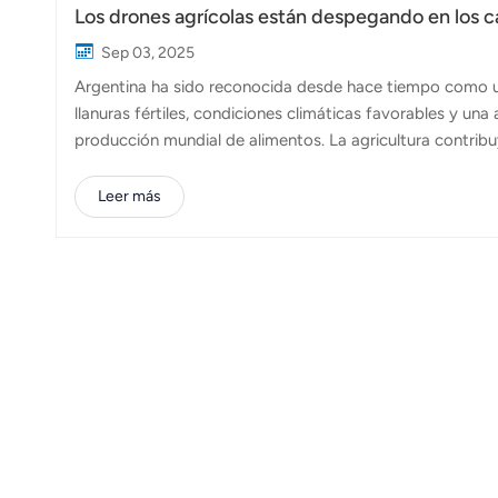
Los drones agrícolas están despegando en los 
Sep 03, 2025
Argentina ha sido reconocida desde hace tiempo como un
llanuras fértiles, condiciones climáticas favorables y una
producción mundial de alimentos. La agricultura contribu
convirtiéndola en un pilar de la economía nacional. La 
alberga una producción agrícola a gran escala. La soja, e
Leer más
los principales exportadores mundiales de estos granos. 
hortofrutícola en expansión en regiones como Mendoza y 