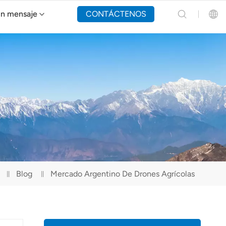
un mensaje
CONTÁCTENOS
Dron de extinción de incendios Y160
English
Español
Русский
Português(Portugal)
Português(Brasil)
Blog
Mercado Argentino De Drones Agrícolas
Türkçe
Tiếng Việt