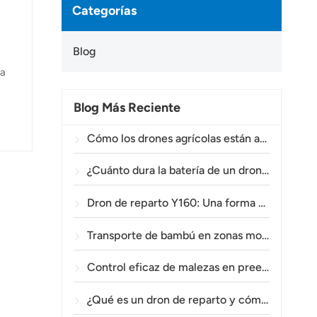
Categorías
Blog
la
Blog Más Reciente
,
re
Cómo los drones agrícolas están ayudando a los agricultores brasileños a mejorar las operaciones de fumigación de cultivos.
or
¿Cuánto dura la batería de un dron agrícola?
Dron de reparto Y160: Una forma más segura y eficiente de transportar materiales para torres eléctricas en terrenos montañosos.
Transporte de bambú en zonas montañosas: Cómo el TOPXGUN Y160 abre una nueva ruta desde el bosque hasta el punto de recogida.
Control eficaz de malezas en preemergencia en trigo con el dron agrícola A80.
¿Qué es un dron de reparto y cómo funciona la entrega mediante drones?