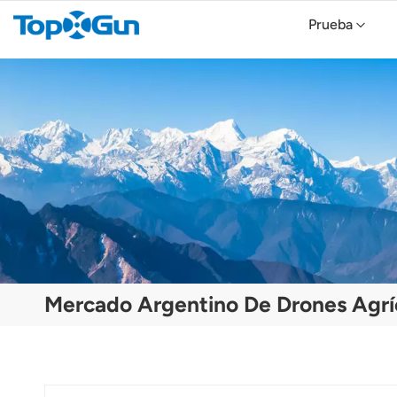
Prueba
TopXGun FP800 Agricultural Drone
Topxgun FP700 Agricultura Drone
Dron agrícola TopXGun FP300E
Mercado Argentino De Drones Agrí