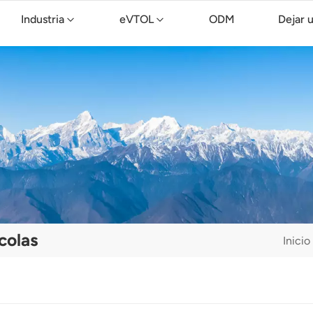
Industria
eVTOL
ODM
Dejar 
Dron de limpieza TopXGun C15
colas
Inicio