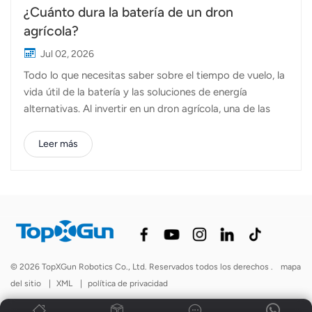
¿Cuánto dura la batería de un dron
agrícola?
Jul 02, 2026
Todo lo que necesitas saber sobre el tiempo de vuelo, la
vida útil de la batería y las soluciones de energía
alternativas. Al invertir en un dron agrícola, una de las
primeras preguntas que se hacen los agricultores
es:"¿Cuánto dura la batería?" La respuesta depende de
Leer más
varios factores, incluyendo la tecnología de la batería, la
carga útil, las condiciones climáticas y el tipo de
operación que se esté realizando. Si bien la mayoría
drones agrícolas Si bien se depende en gran medida de
las baterías de litio para lograr la máxima movilidad, las
tecnologías emergentes, como las baterías de estado
semisólido y los sistemas de alimentación conectados
© 2026 TopXGun Robotics Co., Ltd. Reservados todos los derechos .
mapa
por cable, están ampliando las posibilidades para
del sitio
|
XML
|
política de privacidad
diferentes aplicaciones. Más importante aún, la duración
de la batería es solo una parte de la ec...