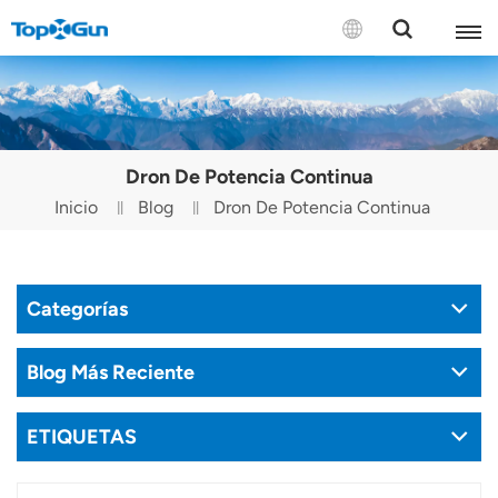
CONTÁCTENOS
English
Dron De Potencia Continua
Español
Inicio
Blog
Dron De Potencia Continua
Русский
Português(Portugal)
Categorías
Português(Brasil)
Blog Más Reciente
Türkçe
ETIQUETAS
Tiếng Việt